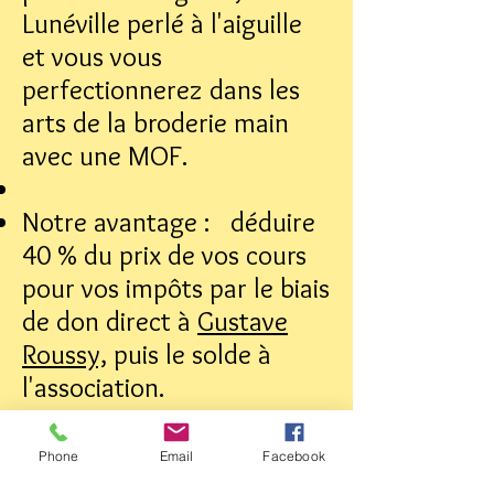
Lunéville perlé à l'aiguille
et vous vous
perfectionnerez dans les
arts de la broderie main
avec une MOF.
Notre avantage : déduire
40 % du prix de vos cours
pour vos impôts par le biais
de don direct à
Gustave
Roussy,
puis le solde à
l'association.
Initiation à la broderie
Phone
Email
Facebook
cours de broderie main