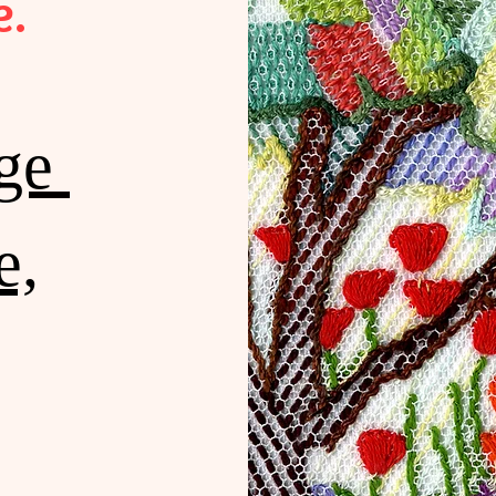
e.
age
e,