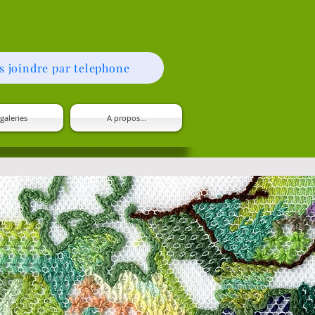
s joindre par telephone
galeries
A propos...