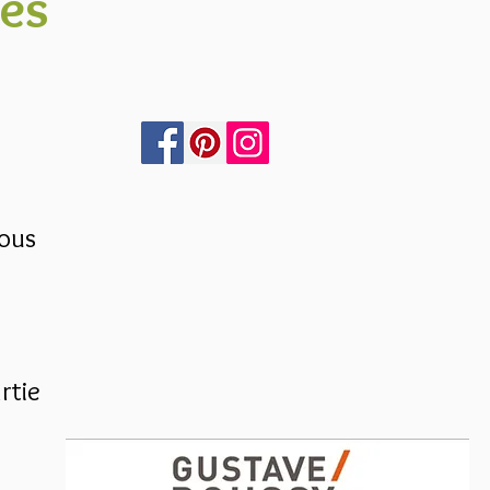
es
tous
rtie