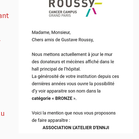
ant
e
du