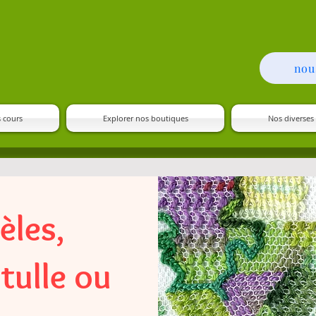
nou
 cours
Explorer nos boutiques
Nos diverses 
les,
 tulle ou