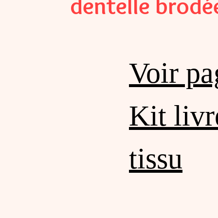
dentelle brodé
Voir p
Kit livr
tissu