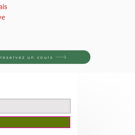
ais
ve
reservez un cours